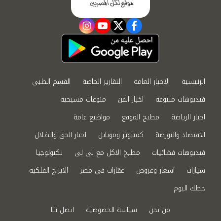
instagram
youtube
twitter
facebook
الرئيسية
الاخبار العامة
التقارير الخاصة
القسم الطبي
فيديوهات متنوعة
اخبار الفن
منوعات مسيحية
اخبار الرياضة
مطبخ الموقع
مواضيع عامة
الاقتصاد والبورصة
كمبيوتر وموبايل
اخبار الحق والضلال
فيديوهات فضائيات
مطبخ الاكل مع لى لى
تكنولوجيا
سيارات
اسعار وعروض
عقارات في مصر
الابراج الفلكية
حظك اليوم
من نحن
سياسة الخصوصية
اتصل بنا