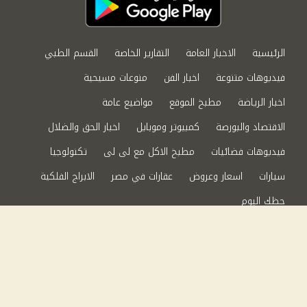
الرئيسية
الاخبار العامة
التقارير الخاصة
القسم الطبي
فيديوهات متنوعة
اخبار الفن
منوعات مسيحية
اخبار الرياضة
مطبخ الموقع
مواضيع عامة
الاقتصاد والبورصة
كمبيوتر وموبايل
اخبار الحق والضلال
فيديوهات فضائيات
مطبخ الاكل مع لى لى
تكنولوجيا
سيارات
اسعار وعروض
عقارات في مصر
الابراج الفلكية
حظك اليوم
من نحن
سياسة الخصوصية
اتصل بنا
©2024 الحق والضلال All Rights Reserved.
Powered by