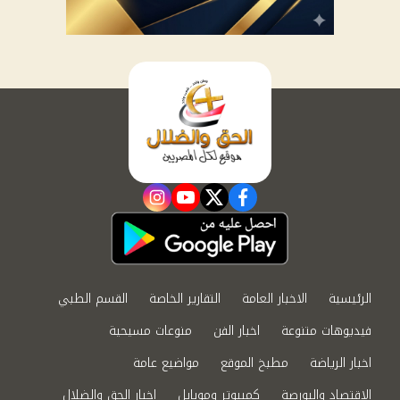
instagram
youtube
twitter
facebook
الرئيسية
الاخبار العامة
التقارير الخاصة
القسم الطبي
فيديوهات متنوعة
اخبار الفن
منوعات مسيحية
اخبار الرياضة
مطبخ الموقع
مواضيع عامة
الاقتصاد والبورصة
كمبيوتر وموبايل
اخبار الحق والضلال