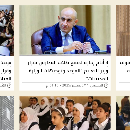
صفوف
3 أيام إجازة لجميع طلاب المدارس بقرار
موعد ا
وزير التعليم "الموعد وتوجيهات الوزارة
للمديريات"
الميلا
الخميس 11/ديسمبر/2025 - 01:10 م
الإثنين 08/ديسمبر/25