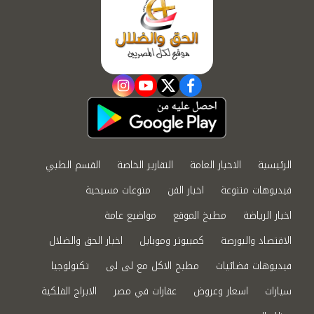
instagram
youtube
twitter
facebook
الرئيسية
الاخبار العامة
التقارير الخاصة
القسم الطبي
فيديوهات متنوعة
اخبار الفن
منوعات مسيحية
اخبار الرياضة
مطبخ الموقع
مواضيع عامة
الاقتصاد والبورصة
كمبيوتر وموبايل
اخبار الحق والضلال
فيديوهات فضائيات
مطبخ الاكل مع لى لى
تكنولوجيا
سيارات
اسعار وعروض
عقارات في مصر
الابراج الفلكية