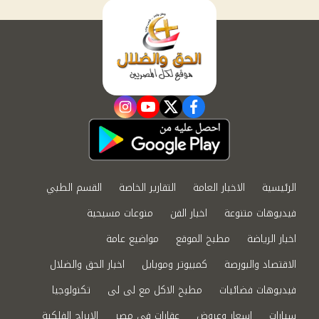
instagram
youtube
twitter
facebook
الرئيسية
الاخبار العامة
التقارير الخاصة
القسم الطبي
فيديوهات متنوعة
اخبار الفن
منوعات مسيحية
اخبار الرياضة
مطبخ الموقع
مواضيع عامة
الاقتصاد والبورصة
كمبيوتر وموبايل
اخبار الحق والضلال
فيديوهات فضائيات
مطبخ الاكل مع لى لى
تكنولوجيا
سيارات
اسعار وعروض
عقارات في مصر
الابراج الفلكية