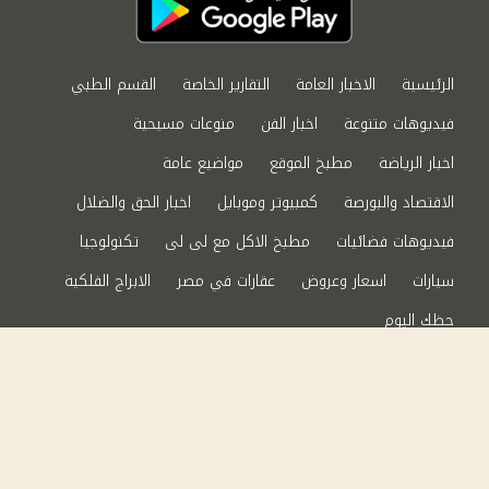
الرئيسية
الاخبار العامة
التقارير الخاصة
القسم الطبي
فيديوهات متنوعة
اخبار الفن
منوعات مسيحية
اخبار الرياضة
مطبخ الموقع
مواضيع عامة
الاقتصاد والبورصة
كمبيوتر وموبايل
اخبار الحق والضلال
فيديوهات فضائيات
مطبخ الاكل مع لى لى
تكنولوجيا
سيارات
اسعار وعروض
عقارات في مصر
الابراج الفلكية
حظك اليوم
من نحن
سياسة الخصوصية
اتصل بنا
©2024 الحق والضلال All Rights Reserved.
Powered by