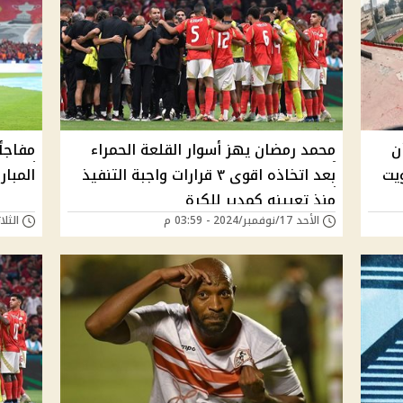
ن
محمد رمضان يهز أسوار القلعة الحمراء
مفاجأ
يت
بعد اتخاذه اقوى ٣ قرارات واجبة التنفيذ
المبار
منذ تعيينه كمدير للكرة
الأحد 17/نوفمبر/2024 - 03:59 م
الثلاثاء 29/أكتوبر/