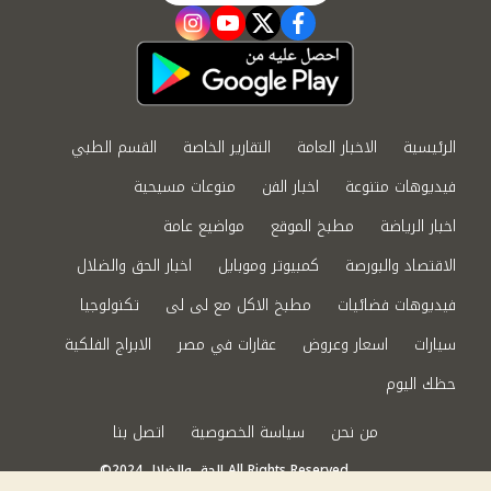
instagram
youtube
twitter
facebook
الرئيسية
الاخبار العامة
التقارير الخاصة
القسم الطبي
فيديوهات متنوعة
اخبار الفن
منوعات مسيحية
اخبار الرياضة
مطبخ الموقع
مواضيع عامة
الاقتصاد والبورصة
كمبيوتر وموبايل
اخبار الحق والضلال
فيديوهات فضائيات
مطبخ الاكل مع لى لى
تكنولوجيا
سيارات
اسعار وعروض
عقارات في مصر
الابراج الفلكية
حظك اليوم
من نحن
سياسة الخصوصية
اتصل بنا
©2024 الحق والضلال All Rights Reserved.