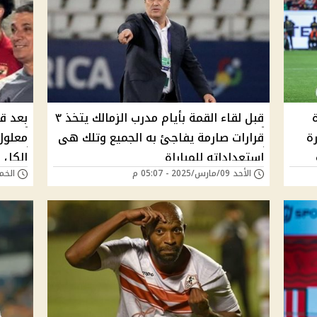
قبل لقاء القمة بأيام مدرب الزمالك يتخذ ٣
بعد قر
رة
قرارات صارمة يفاجئ به الجميع وتلك هى
معلول
استعداداته للمباراة
الكل ب
الأحد 09/مارس/2025 - 05:07 م
الخميس 16/يناير