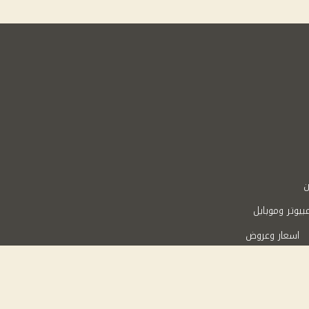
ن
بيوتر وموبايل
اسعار وعروض
Powered 