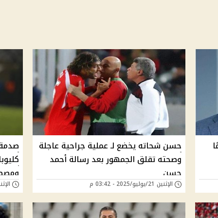
ا
حسن شحاته يخضع لـ عملية جراحية عاجلة
صدمة 
وصحته تقلق الجمهور بعد رسالة أحمد
كليوبا
حسن
ومصطف
الإثنين 21/يوليو/2025 - 03:42 م
الإثنين 24/مارس/025
الطبي