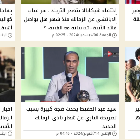
ميز
اختفاء شيكابالا يتصدر التريند . سر غياب
مفاجا
قة
اﻻباتشي عن الزمالك منذ شهر هل يواصل
كوالي
قائد الأبيض تدربياته مع الفريق ؟
أشرف 
الجمعة 06/ديسمبر/2024 - 02:25 م
الإثنين 18/نوفمبر/24
ير
سيد عبد الحفيظ يحدث ضجة كبيرة بسبب
اخبار 
ها
تصريحه الناري عن شعار نادى الزمالك
الزمال
الجديد
الأفر
الإثنين 14/أكتوبر/2024 - 04:46 م
الإثنين 23/سبتمبر/24