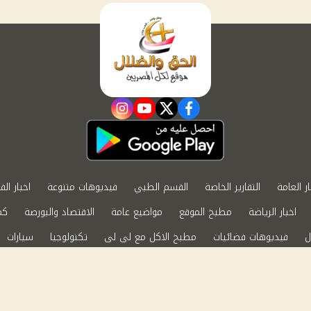
instagram
youtube
twitter
facebook
ار العامة
التقارير الخاصة
القسم الطبي
فيديوهات متنوعة
اخبار الف
اخبار الرياضة
مطبخ الموقع
مواضيع عامة
الاقتصاد والبورصة
كم
ل
فيديوهات فضائيات
مطبخ الاكل مع لى لى
تكنولوجيا
سيارات
الابراج الفلكية
حظك اليوم
ة الخصوصية
اتصل بنا
by