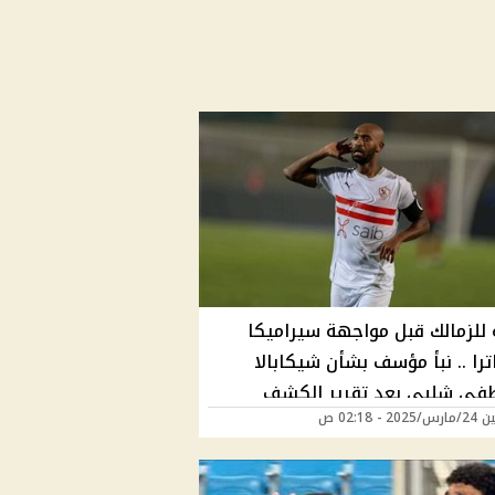
للزمالك قبل مواجهة سيراميكا
ترا .. نبأ مؤسف بشأن شيكابالا
ي شلبي بعد تقرير الكشف
2 - 02:18 ص
 حصل إيه؟