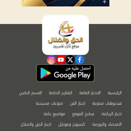
instagram
youtube
twitter
facebook
الرئيسية
الاخبار العامة
التقارير الخاصة
القسم الطبي
فيديوهات متنوعة
اخبار الفن
منوعات مسيحية
اخبار الرياضة
مطبخ الموقع
مواضيع عامة
الاقتصاد والبورصة
كمبيوتر وموبايل
اخبار الحق والضلال