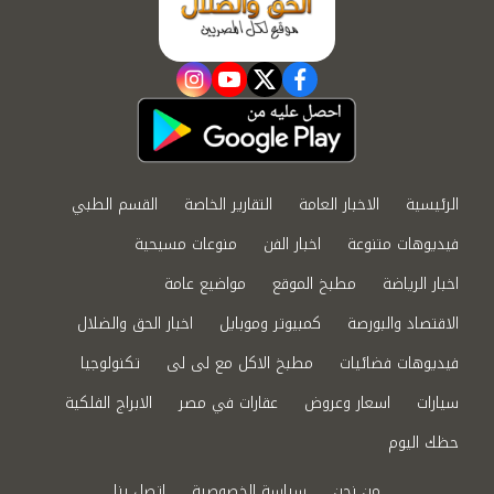
instagram
youtube
twitter
facebook
الرئيسية
الاخبار العامة
التقارير الخاصة
القسم الطبي
فيديوهات متنوعة
اخبار الفن
منوعات مسيحية
اخبار الرياضة
مطبخ الموقع
مواضيع عامة
الاقتصاد والبورصة
كمبيوتر وموبايل
اخبار الحق والضلال
فيديوهات فضائيات
مطبخ الاكل مع لى لى
تكنولوجيا
سيارات
اسعار وعروض
عقارات في مصر
الابراج الفلكية
حظك اليوم
من نحن
سياسة الخصوصية
اتصل بنا