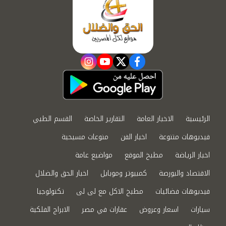
instagram
youtube
twitter
facebook
الرئيسية
الاخبار العامة
التقارير الخاصة
القسم الطبي
فيديوهات متنوعة
اخبار الفن
منوعات مسيحية
اخبار الرياضة
مطبخ الموقع
مواضيع عامة
الاقتصاد والبورصة
كمبيوتر وموبايل
اخبار الحق والضلال
فيديوهات فضائيات
مطبخ الاكل مع لى لى
تكنولوجيا
سيارات
اسعار وعروض
عقارات في مصر
الابراج الفلكية