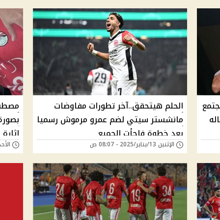
ه يجتمع
الحلم هيتحقق..آخر تطورات مفاوضات
مصطفى
له
مانشستر سيتي لضم عمرو مرموش رسميا
بصورة
بعد خطوة فاجأت الجميع
إثارة 
الإثنين 13/يناير/2025 - 08:07 ص
الأحد 17/نوفمبر/2024 -