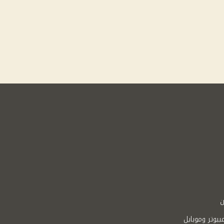
ن
بيوتر وموبايل