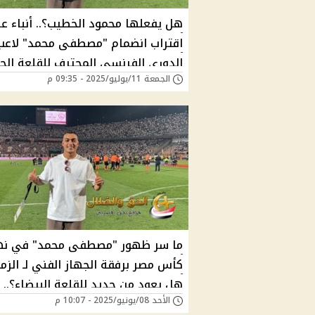
هل يفعلها محمود الخطيب؟.. أنباء ع
اقتراب انضمام "مصطفى محمد" لاعب
الدوري الفرنسي المحترف للقلعة الحمر
الجمعة 11/يوليو/2025 - 09:35 م
اعرف التفاصيل
ما سر ظهور "مصطفى محمد" في نه
كأس مصر برفقة الجهاز الفني لـ الزما
هل يعود من جديد للقلعة البيضاء؟..
الأحد 08/يونيو/2025 - 10:07 م
تفاصيل تقلب الموازين!