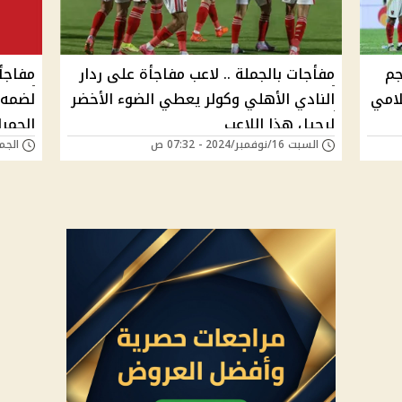
جم
مفأجات بالجملة .. لاعب مفاجأة على ردار
مفاجأ
لامي
النادي الأهلي وكولر يعطي الضوء الأخضر
لضمه.
لرحيل هذا اللاعب
الحمرا
السبت 16/نوفمبر/2024 - 07:32 ص
الجمعة 15/نوفمبر/4