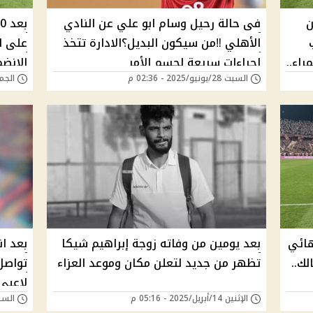
ن
فى حالة رحيل وسام ابو علي عن النادي
الأهلي ‼️من سيكون البديل؟الادارة تتخذ
على ا
اء..
اجراءات سريعة لحسم الأمر
الانضم
السبت 28/يونيو/2025 - 02:36 م
الجمعة 13/يونيو/5
ائي
بعد يومين من وفاته زوجة إبراهيم شيكا
بعد ان
لك..
تظهر من جديد لتعلن مكان وموعد العزاء
تواصل
لاعبي
الإثنين 14/أبريل/2025 - 05:16 م
السبت 12/أبريل/025
النصائ