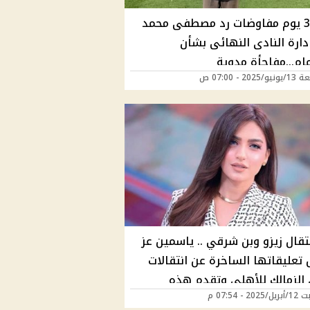
بعد 30 يوم مفاوضات رد مصطفى محمد
دارة النادى النهائى بشأن
ام...مفاجأة مدوية
202 - 07:00 ص
تقال زيزو وبن شرقي .. ياسمين عز
 تعليقاتها الساخرة عن انتقالات
 الزمالك للأهلي وتقدم هذه
2 - 07:54 م
ح لزوجات الزملكاوية | ماذا قالت؟