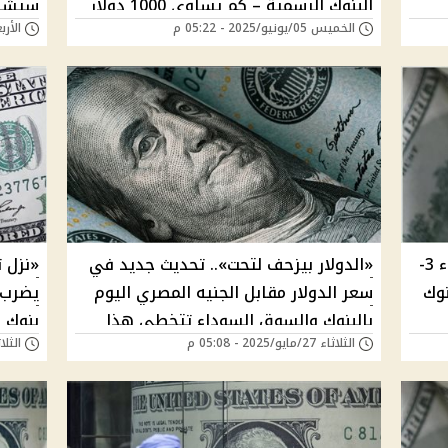
البنوك الرسمية – كم يساوي 1000 دولار
سيشهد
الخميس 05/يونيو/2025 - 05:22 م
الأربعاء 04/يونيو/
د
في السوق السوداء الآن؟
- تحويل 500 دولار ب
تراجع جديد.. سعر الدولار اليوم الثلاثاء 3-
«الدولار بيزحف لتحت».. تحديث جديد في
نوك
سعر الدولار مقابل الجنيه المصري اليوم
بالبنوك والسوق السوداء تتخطى هذا
الثلاثاء 27/مايو/2025 - 05:08 م
الثلاثاء 20/مايو/5
المبلغ | كم سجل الأخضر الآن؟
السود