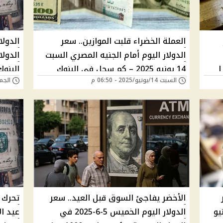
العملة الخضراء قلبت الموازين.. سعر
الدولا
الدولار اليوم أمام الجنيه المصري السبت
الدولا
|
14 يونيو 2025 – كم سجل في البنوك
السبت 14/يونيو/2025 - 06:50 م
الجمعة 13/يونيو/5
والسوق السوداء؟
2025 – تحديث لحظي الآن
الأخضر يفاجئ السوق قبل العيد.. سعر
تحرك 
ليوم الأحد 8 يونيو
الدولار اليوم الخميس 5-6-2025 في
عيد ا