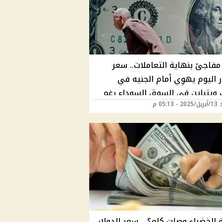
مفاجئ بنهاية التعاملات.. سعر
ر اليوم يهوِي أمام الجنيه في
ك ويتباين في السوق السوداء رغم
05:13 م
صريًّا
 الخضراء وصلت كام؟ .. سعر الدولار