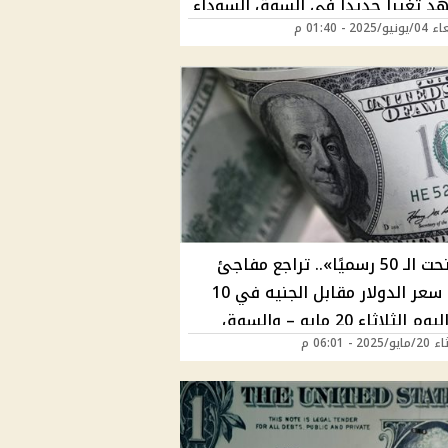
 تغيراً جديداً في السوق السوداء
2025 - 01:40 م
كام جنيه؟
«نزل تحت الـ 50 رسميًا».. تراجع مفاجئ
يضرب سعر الدولار مقابل الجنيه في 10
بنوك اليوم الثلاثاء 20 مايو – والسوق
202 - 06:01 م
اء تشتعل بهذا الرقم