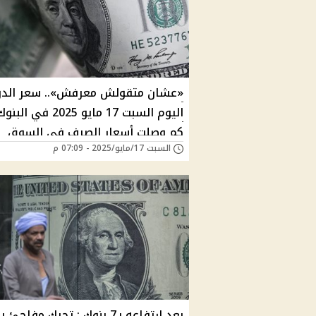
«عشان متقولش معرفش».. سعر الدول
اليوم السبت 17 مايو 2025 في ا
كم وصلت أسعار الصرف في السوق
السبت 17/مايو/2025 - 07:09 م
السوداء الآن؟
بعد إرتفاعه بـ7 بنوك : تحرك مفاج