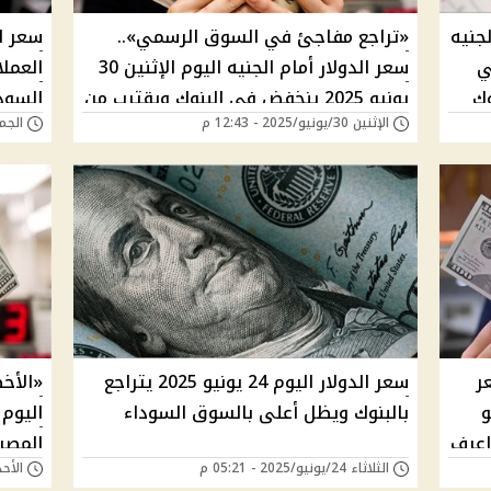
لجنيه
«تراجع مفاجئ في السوق الرسمي»..
سعر ال
شًا في
سعر الدولار أمام الجنيه اليوم الإثنين 30
العمل
وك
يونيو 2025 ينخفض في البنوك ويقترب من
الإثنين 30/يونيو/2025 - 12:43 م
الجمعة 27/يونيو/5
50 جنيهًا في السوق السوداء – اعرف
الدولا
السعر الآن
ر
سعر الدولار اليوم 24 يونيو 2025 يتراجع
«الأخ
2 يونيو
بالبنوك ويظل أعلى بالسوق السوداء
 اعرف
المصر
الثلاثاء 24/يونيو/2025 - 05:21 م
الأحد 22/يونيو/2025 - 
الـ100 دولار بكام