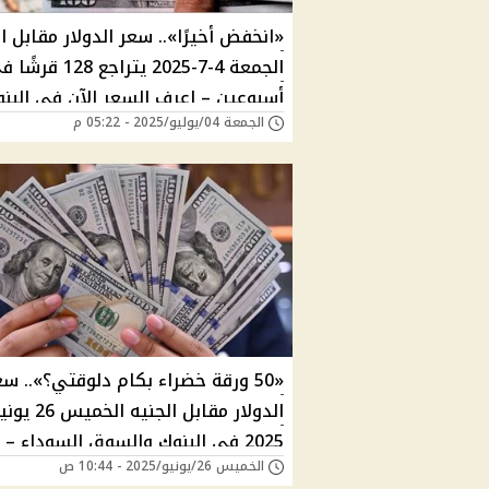
«انخفض أخيرًا».. سعر الدولار مقابل ا
الجمعة 4-7-2025 يتراجع 128 قر
أسبوعين – اعرف السعر الآن في البن
الجمعة 04/يوليو/2025 - 05:22 م
والسوق السوداء
«50 ورقة خضراء بكام دلوقتي؟».. سع
الدولار مقابل الجنيه الخميس 6
2025 في البنوك والسوق السوداء –
الخميس 26/يونيو/2025 - 10:44 ص
أسعار العملات العربية والأجنبية الآن