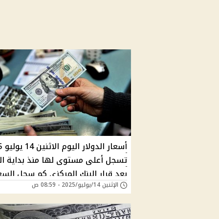
أسعار 
تسجل أعلى مستوى لها منذ بداية ال
بعد قرار البنك المركزي كم سجل السع
الإثنين 14/يوليو/2025 - 08:59 ص
الآن في السوق السوداء؟