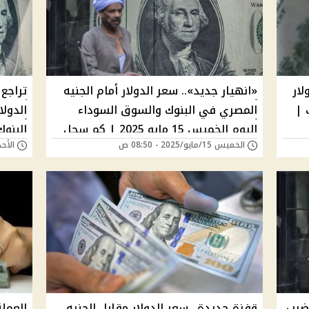
ار
«انهيار جديد».. سعر الدولار أمام الجنيه
تراجع 
لبنوك |
المصري في البنوك والسوق السوداء
الدولا
اليوم الخميس 15 مايو 2025 | كم سجل
البنو
الخميس 15/مايو/2025 - 08:50 ص
الأحد 13/أبريل/2025 - 
الدولار الجمركي؟
تجاوزه 51 جنيهًا م
ئ يضرب
قفزة جديدة.. سعر الدولار مقابل الجنيه
العملة