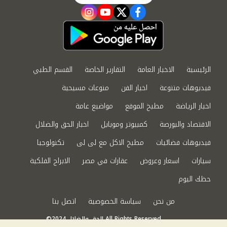
instagram
youtube
twitter
facebook
الرئيسية
الاخبار العامة
التقارير الخاصة
القسم الطبي
فيديوهات متنوعة
اخبار الفن
منوعات مسيحية
اخبار الرياضة
مطبخ الموقع
مواضيع عامة
الاقتصاد والبورصة
كمبيوتر وموبايل
اخبار الحق والضلال
فيديوهات فضائيات
مطبخ الاكل مع لى لى
تكنولوجيا
سيارات
اسعار وعروض
عقارات في مصر
الابراج الفلكية
حظك اليوم
من نحن
سياسة الخصوصية
اتصل بنا
©2024 الحق والضلال All Rights Reserved.