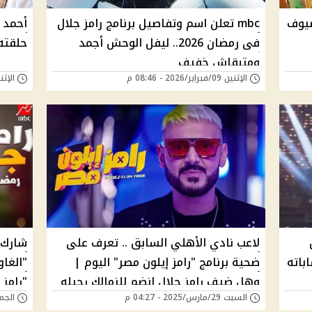
مة ضيوف
mbc تعلن اسم وتفاصيل برنامج رامز جلال
أحمد 
فى رمضان 2026.. ليفل الوحش أجمد
حلقته 
ومتبقاش خفيف
الإثنين 09/فبراير/2026 - 08:46 م
الإثنين 02/فبراير/26
لاعب نادي الأهلي السابق .. تعرف على
شارك 
باته
ضحية برنامج "رامز إيلون مصر" اليوم |
"الغاو
وهل ضيف رامز جلال انضم للزمالك رحيله
"رامز
السبت 29/مارس/2025 - 04:27 م
الجمعة 28/مارس/5
عن القلعة الحمراء؟
رامز ج