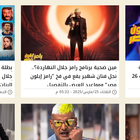
مين ضحية برنامج رامز جلال النهاردة؟..
بطلة 
برنامج "رامز إيلون مصر" اليوم الأربعاء 26
نجل فنان شهير يقع في فخ "رامز إيلون
جلال 
مصر" ومواعيد العرض بالتفصيل
البنا
الثلاثاء 25/مارس/2025 - 05:32 م
الجمعة 21/مارس/5
برنامج