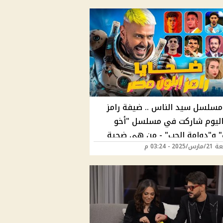
مسلسل سيد الناس .. ضيفة رامز
اليوم شاركت في مسلسل "أخو
ت" و"دوامة الحب" - من هي ضحية
202 - 03:24 م
 "رامز إيلون مصر"؟