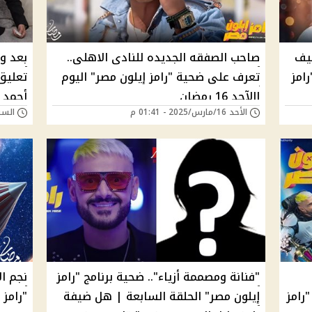
ضيف
صاحب الصفقه الجديده للنادى الاهلى..
بعد وق
رامز
تعرف على ضحية "رامز إيلون مصر" اليوم
تعليق
االآحد 16 رمضان
أحمد
الأحد 16/مارس/2025 - 01:41 م
السبت 15/مارس/025
"فنانة ومصممة أزياء".. ضحية برنامج "رامز
نجم ا
رامز
إيلون مصر" الحلقة السابعة | هل ضيفة
"رامز 