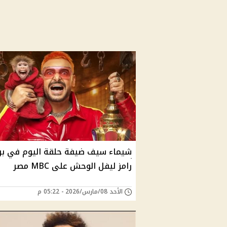
شيماء سيف ضيفة حلقة اليوم في برن
رامز ليفل الوحش على MBC مصر
الأحد 08/مارس/2026 - 05:22 م