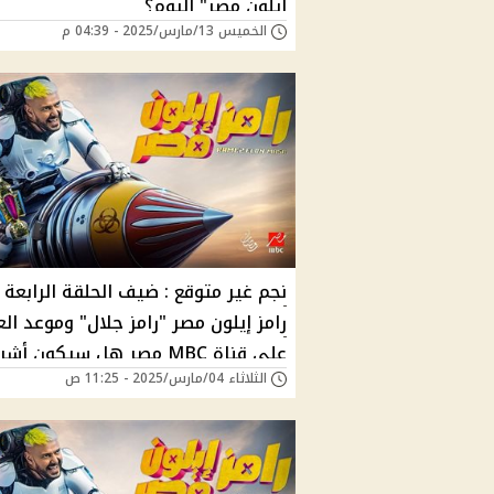
إيلون مصر" اليوم؟
الخميس 13/مارس/2025 - 04:39 م
نجم غير متوقع : ضيف الحلقة الرابعة 
رامز إيلون مصر "رامز جلال" وموعد ال
علي قناة MBC مصر هل سيكون أ
الثلاثاء 04/مارس/2025 - 11:25 ص
بن شرقي؟