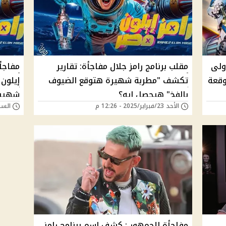
ولى
مقلب برنامج رامز جلال مفاجأة: تقارير
مفاجأة
ر متوقعة
تكشف "مطربة شهيرة هتوقع الضيوف
إيلون
بالفخ" هيحصل إيه؟
شهير"
الأحد 23/فبراير/2025 - 12:26 م
السبت 22/فبراير/25
مفاجأة للجمهور : كشف اسم برنامج رامز