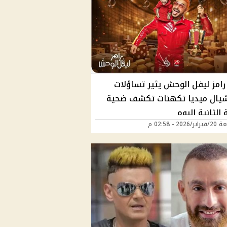
امز ليفل الوحش يثير تساؤلات
يال ميديا تكهنات تكشف ضحية
 الثانية اليوم
202 - 02:58 م