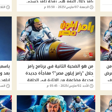
رامز جلال اليوم هي زوجة تامر حسني
الجمعة 07/مارس/2025 - 05:50 م
الثلاثاء 04/مارس/5
السابقة؟
من
من هو الضحية الثانية في برنامج رامز
ياسمي
عرض
جلال "رامز إيلون مصر"؟ مفاجأة جديدة
بعد و
شرف
وجرعة مضاعفة من الإثارة في الحلقة
إيلون 
الأحد 02/مارس/2025 - 05:45 م
السبت 01/مارس/025
الثانية من رمضان 2025