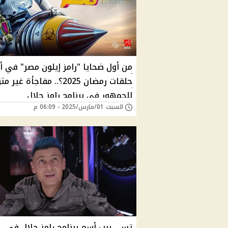
من أول ضحايا "رامز إيلون مصر" في أ
حلقات رمضان 2025؟.. مفاجأة غي
للجمهور في برنامج رامز جلال
السبت 01/مارس/2025 - 06:09 م
تســــــريب أسم برنامج رامز جلال في