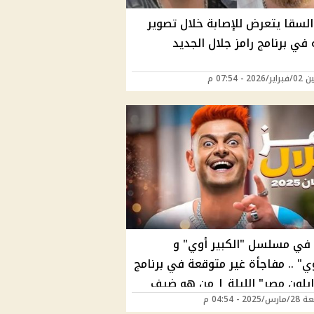
السقا يتعرض للإصابة خلال تصوير
في برنامج رامز جلال الجديد
20 - 07:54 م
في مسلسل "الكبير أوي" و
ي" .. مفاجأة غير متوقعة في برنامج
 إيلون مصر" الليلة | من هو ضيف
202 - 04:54 م
لال اليوم؟