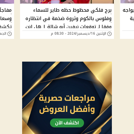
واجه
برج فلكي محظوظ حظه طاير للسماء
مفاجآ
ة
وفلوس بالكوم وثروة ضخمة في انتظاره
وسعادة
وفقا لـ توقعات نيفين أبو شالة | هل انت
تكشف 
الإثنين 16/ديسمبر/2024 - 08:30 م
الجمعة 29/نوفمبر/4
سعيد الحظ؟
المحظ