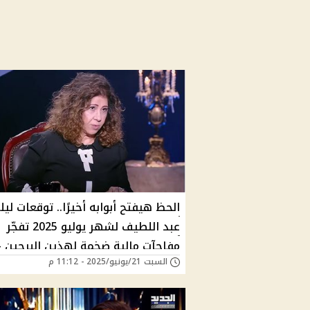
الحظ هيفتح أبوابه أخيرًا.. توقعات لي
عبد اللطيف لشهر يوليو 2025 تفجّر
مفاجآت مالية ضخمة لهذين البرجين –
السبت 21/يونيو/2025 - 11:12 م
منهم برج مش متوقع