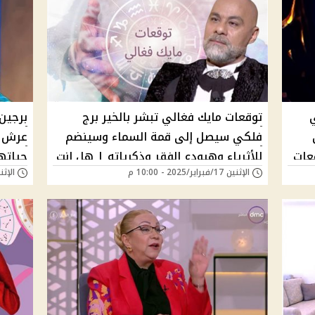
توقعات مايك فغالي تبشر بالخير برج
برجين
فلكي سيصل إلى قمة السماء وسينضم
عرش ا
قعات
للأثرياء وهيودع الفقر وذكرياته | هل انت
حياته
الإثنين 17/فبراير/2025 - 10:00 م
الإثنين 03/فبراير/25
سعيد الحظ؟
لتوقع