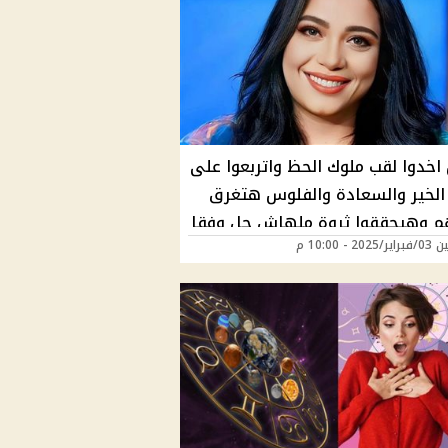
 اخدوا لقب ملوك الحظ واتربعوا على
لخير والسعادة والفلوس هتغرق
م وهيحققوا ثروة ملهاش حل وفقا
20 - 10:00 م
ات هالة حافظ