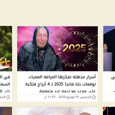
لى
أسرار مذهلة تفجّرها العرافة العمياء..
توقعات بابا فانجا 2025 لـ 4 أبراج فلكية
السعا
على موعد مع ثروة غير متوقعة
زاى الرز
الخميس 19/يونيو/2025 - 11:55 م
الخميس 19/يونيو