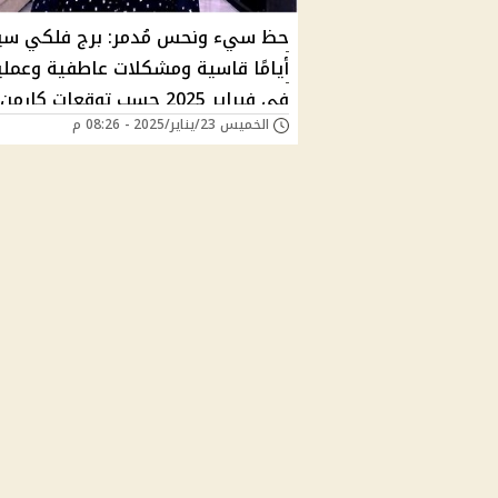
حظ سيء ونحس مُدمر: برج فلكي سي
أيامًا قاسية ومشكلات عاطفية وعملي
في فبراير 2025 حسب توقعات كارمن
الخميس 23/يناير/2025 - 08:26 م
شماس |"صدمة لو كان برجك"