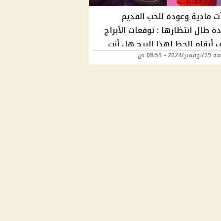
ت مادية وعودة للحب القديم
 طال انتظارها : توقعات الأبراج
أرقام الحظ لهذا البرج هل أنت
202 - 08:59 ص
وظ ؟