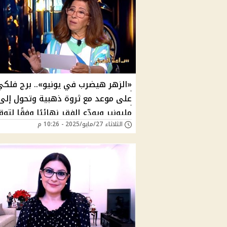
«الزهر هيضرب في يونيو».. برج فلكي
على موعد مع ثروة ذهبية وتحول إلى
مليونير ويودّع الفقر نهائيًا وفقًا لتو
الثلاثاء 27/مايو/2025 - 10:26 م
ليلى عبد اللطيف