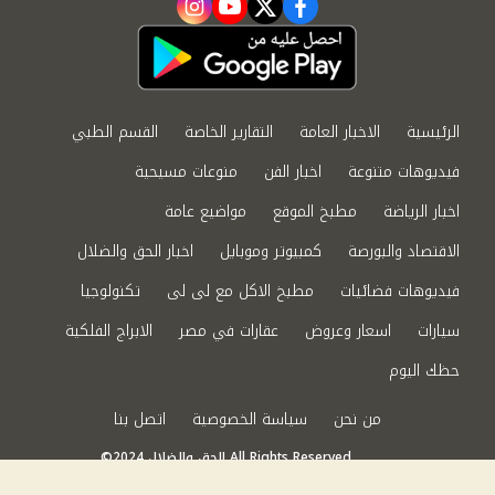
instagram
youtube
twitter
facebook
الرئيسية
الاخبار العامة
التقارير الخاصة
القسم الطبي
فيديوهات متنوعة
اخبار الفن
منوعات مسيحية
اخبار الرياضة
مطبخ الموقع
مواضيع عامة
الاقتصاد والبورصة
كمبيوتر وموبايل
اخبار الحق والضلال
فيديوهات فضائيات
مطبخ الاكل مع لى لى
تكنولوجيا
سيارات
اسعار وعروض
عقارات في مصر
الابراج الفلكية
حظك اليوم
من نحن
سياسة الخصوصية
اتصل بنا
©2024 الحق والضلال All Rights Reserved.
Powered by