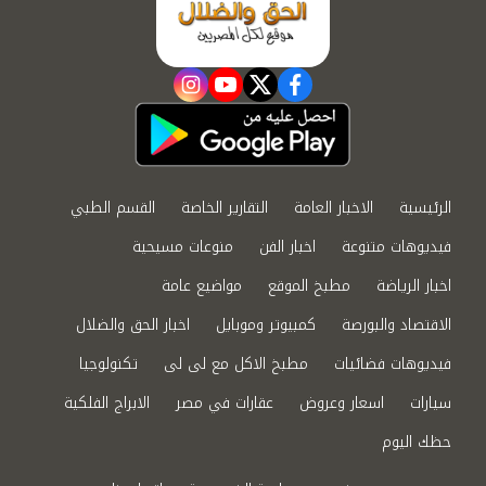
instagram
youtube
twitter
facebook
الرئيسية
الاخبار العامة
التقارير الخاصة
القسم الطبي
فيديوهات متنوعة
اخبار الفن
منوعات مسيحية
اخبار الرياضة
مطبخ الموقع
مواضيع عامة
الاقتصاد والبورصة
كمبيوتر وموبايل
اخبار الحق والضلال
فيديوهات فضائيات
مطبخ الاكل مع لى لى
تكنولوجيا
سيارات
اسعار وعروض
عقارات في مصر
الابراج الفلكية
حظك اليوم