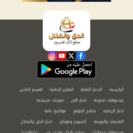
instagram
youtube
twitter
facebook
الرئيسية
الاخبار العامة
التقارير الخاصة
القسم الطبي
فيديوهات متنوعة
اخبار الفن
منوعات مسيحية
اخبار الرياضة
مطبخ الموقع
مواضيع عامة
الاقتصاد والبورصة
كمبيوتر وموبايل
اخبار الحق والضلال
فيديوهات فضائيات
مطبخ الاكل مع لى لى
تكنولوجيا