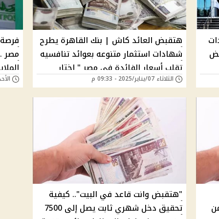
ات
هتقبض العائد كاش | بنك القاهرة يطرح
فرصة 
بض
شهادات استثمار متنوعه بعوائد تنافسيه
مصر ..
تقلب أسعار الفائدة في مصر " اختار
الملا
الثلاثاء 07/يناير/2025 - 09:33 م
الأحد 22/ديسمبر/2024 -
العائد اللي يناسبك" فلوسك بتزيد يومياً
الحال
"هتقبض وانت قاعد في البيت".. كيفية
جنيه من
تحقيق دخل شهري ثابت يصل إلى 7500