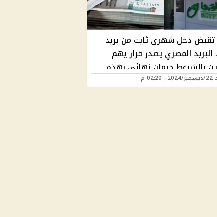
تقبض دخل شهري ثابت من بريد
 البريد المصري يصدر قرار يهم
يين بالشروط حرمان نهائي بهذه
 02:20 م
ات هل أنت مستعد؟