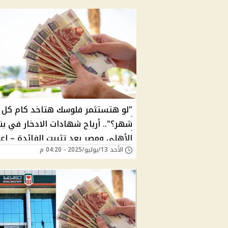
"لو هتستثمر فلوسك هتاخد كام كل
شهر؟".. أرباح شهادات الادخار في ب
الأهلي ومصر بعد تثبيت الفائدة – اع
الأحد 13/يوليو/2025 - 04:20 م
العائد الثابت والمتدرج بالأرقام