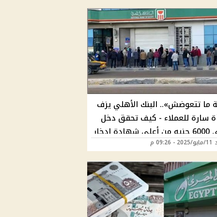
 ما تتعوضش».. البنك الأهلي يزف
ة سارة للعملاء - كيف تحقق دخل
شهري 6000 جنيه من أعلى شهادة ادخار
09:26 م
صر؟