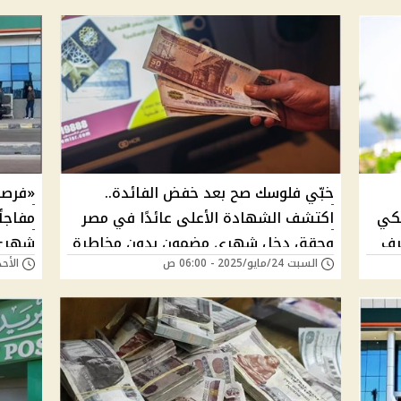
خبّي فلوسك صح بعد خفض الفائدة..
«فرصة
نكي
اكتشف الشهادة الأعلى عائدًا في مصر
مفاجأ
رف
وحقق دخل شهري مضمون بدون مخاطرة
السبت 24/مايو/2025 - 06:00 ص
الأحد 11/مايو/2025 - 
في م