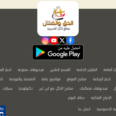
instagram
youtube
twitter
facebook
ار العامة
التقارير الخاصة
القسم الطبي
فيديوهات متنوعة
اخبار الف
اخبار الرياضة
مطبخ الموقع
مواضيع عامة
الاقتصاد والبورصة
كم
ل
فيديوهات فضائيات
مطبخ الاكل مع لى لى
تكنولوجيا
سيارات
الابراج الفلكية
حظك اليوم
ة الخصوصية
اتصل بنا
by