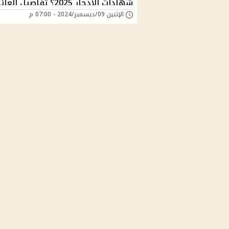
شهادات الادخار 2025؟ تفاصيل العا
الإثنين 09/ديسمبر/2024 - 07:00 م
الثابت وأعلى الفائدة البنكية المتاحة