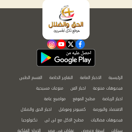
instagram
youtube
twitter
facebook
الرئيسية
الاخبار العامة
التقارير الخاصة
القسم الطبي
فيديوهات متنوعة
اخبار الفن
منوعات مسيحية
اخبار الرياضة
مطبخ الموقع
مواضيع عامة
الاقتصاد والبورصة
كمبيوتر وموبايل
اخبار الحق والضلال
فيديوهات فضائيات
مطبخ الاكل مع لى لى
تكنولوجيا
سيارات
اسعار وعروض
عقارات في مصر
الابراج الفلكية