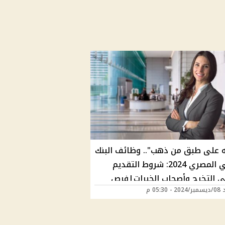
 على طبق من ذهب".. وظائف البنك
الأهلي المصري 2024: شروط التقديم
ي التخرج وأصحاب الخبرات|فرص
 05:30 م
ميزة ومزايا متعددة