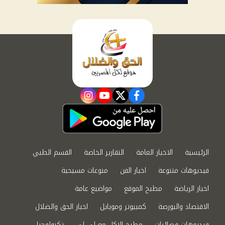
instagram
youtube
twitter
facebook
الرئيسية
الاخبار العامة
التقارير الخاصة
القسم الطبي
فيديوهات متنوعة
اخبار الفن
منوعات مسيحية
اخبار الرياضة
مطبخ الموقع
مواضيع عامة
الاقتصاد والبورصة
كمبيوتر وموبايل
اخبار الحق والضلال
فيديوهات فضائيات
مطبخ الاكل مع لى لى
تكنولوجيا