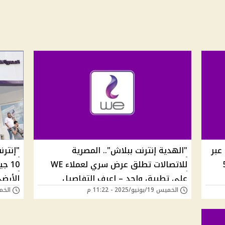
عبر
"الهدية إنترنت ببلاش".. المصرية
"إنترن
و500
للاتصالات تطلق عرض سري لعملاء WE
10 ج
على تطبيق واحد – اعرف التفاصيل
الأرض
الخميس 19/يونيو/2025 - 11:22 م
الخميس 30/يناير
بسرعة
على ا