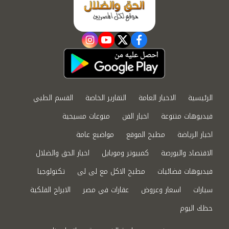
instagram
youtube
twitter
facebook
الرئيسية
الاخبار العامة
التقارير الخاصة
القسم الطبي
فيديوهات متنوعة
اخبار الفن
منوعات مسيحية
اخبار الرياضة
مطبخ الموقع
مواضيع عامة
الاقتصاد والبورصة
كمبيوتر وموبايل
اخبار الحق والضلال
فيديوهات فضائيات
مطبخ الاكل مع لى لى
تكنولوجيا
سيارات
اسعار وعروض
عقارات في مصر
الابراج الفلكية
حظك اليوم