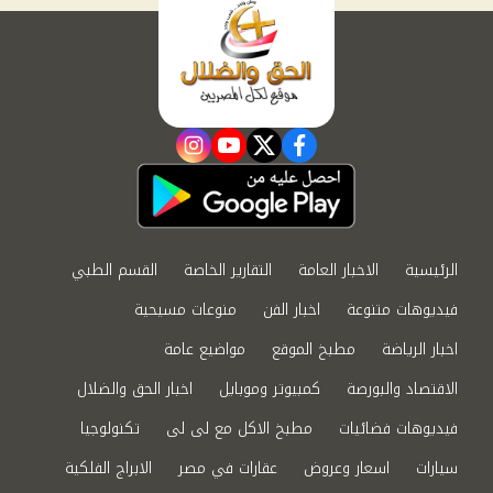
instagram
youtube
twitter
facebook
الرئيسية
الاخبار العامة
التقارير الخاصة
القسم الطبي
فيديوهات متنوعة
اخبار الفن
منوعات مسيحية
اخبار الرياضة
مطبخ الموقع
مواضيع عامة
الاقتصاد والبورصة
كمبيوتر وموبايل
اخبار الحق والضلال
فيديوهات فضائيات
مطبخ الاكل مع لى لى
تكنولوجيا
سيارات
اسعار وعروض
عقارات في مصر
الابراج الفلكية