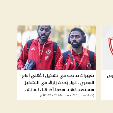
رض
تغييرات صادمة في تشكيل الأهلي أمام
المصري : كولر يُحدث زلزالًا في التشكيل
ويستبعد كهربا ونجما آخر قبل الماتش
الخميس 26/ديسمبر/2024 - 02:02 م
بساعات والسبب مفاجئ إية الحكاية؟