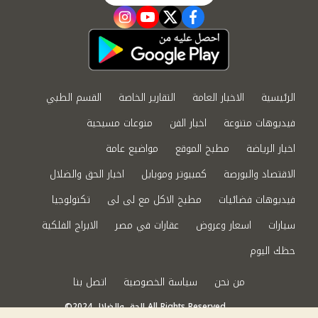
instagram
youtube
twitter
facebook
الرئيسية
الاخبار العامة
التقارير الخاصة
القسم الطبي
فيديوهات متنوعة
اخبار الفن
منوعات مسيحية
اخبار الرياضة
مطبخ الموقع
مواضيع عامة
الاقتصاد والبورصة
كمبيوتر وموبايل
اخبار الحق والضلال
فيديوهات فضائيات
مطبخ الاكل مع لى لى
تكنولوجيا
سيارات
اسعار وعروض
عقارات في مصر
الابراج الفلكية
حظك اليوم
من نحن
سياسة الخصوصية
اتصل بنا
©2024 الحق والضلال All Rights Reserved.