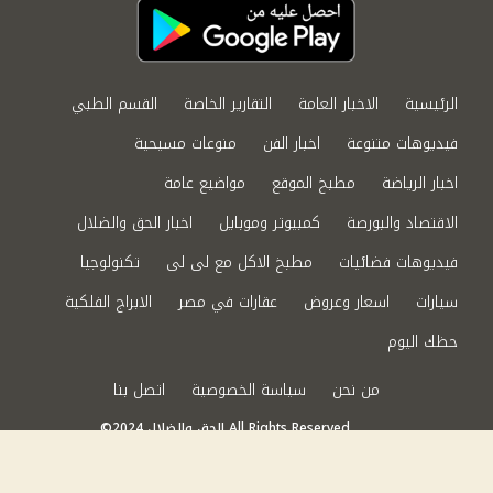
الرئيسية
الاخبار العامة
التقارير الخاصة
القسم الطبي
فيديوهات متنوعة
اخبار الفن
منوعات مسيحية
اخبار الرياضة
مطبخ الموقع
مواضيع عامة
الاقتصاد والبورصة
كمبيوتر وموبايل
اخبار الحق والضلال
فيديوهات فضائيات
مطبخ الاكل مع لى لى
تكنولوجيا
سيارات
اسعار وعروض
عقارات في مصر
الابراج الفلكية
حظك اليوم
من نحن
سياسة الخصوصية
اتصل بنا
©2024 الحق والضلال All Rights Reserved.
Powered by