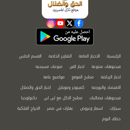
instagram
youtube
twitter
facebook
الرئيسية
الاخبار العامة
التقارير الخاصة
القسم الطبي
فيديوهات متنوعة
اخبار الفن
منوعات مسيحية
اخبار الرياضة
مطبخ الموقع
مواضيع عامة
الاقتصاد والبورصة
كمبيوتر وموبايل
اخبار الحق والضلال
فيديوهات فضائيات
مطبخ الاكل مع لى لى
تكنولوجيا
سيارات
اسعار وعروض
عقارات في مصر
الابراج الفلكية
حظك اليوم