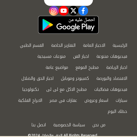
instagram
youtube
twitter
facebook
الرئيسية
الاخبار العامة
التقارير الخاصة
القسم الطبي
فيديوهات متنوعة
اخبار الفن
منوعات مسيحية
اخبار الرياضة
مطبخ الموقع
مواضيع عامة
الاقتصاد والبورصة
كمبيوتر وموبايل
اخبار الحق والضلال
فيديوهات فضائيات
مطبخ الاكل مع لى لى
تكنولوجيا
سيارات
اسعار وعروض
عقارات في مصر
الابراج الفلكية
حظك اليوم
من نحن
سياسة الخصوصية
اتصل بنا
©2024 الحق والضلال All Rights Reserved.