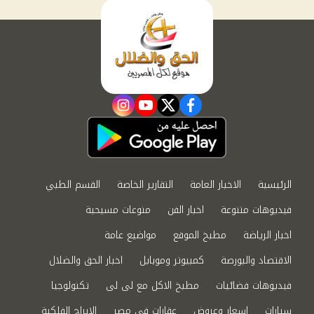
instagram
youtube
twitter
facebook
الرئيسية
الاخبار العامة
التقارير الخاصة
القسم الطبي
فيديوهات متنوعة
اخبار الفن
منوعات مسيحية
اخبار الرياضة
مطبخ الموقع
مواضيع عامة
الاقتصاد والبورصة
كمبيوتر وموبايل
اخبار الحق والضلال
فيديوهات فضائيات
مطبخ الاكل مع لى لى
تكنولوجيا
سيارات
اسعار وعروض
عقارات في مصر
الابراج الفلكية