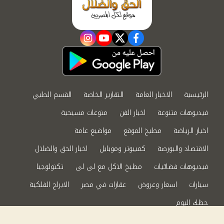
instagram
youtube
twitter
facebook
الرئيسية
الاخبار العامة
التقارير الخاصة
القسم الطبي
فيديوهات متنوعة
اخبار الفن
منوعات مسيحية
اخبار الرياضة
مطبخ الموقع
مواضيع عامة
الاقتصاد والبورصة
كمبيوتر وموبايل
اخبار الحق والضلال
فيديوهات فضائيات
مطبخ الاكل مع لى لى
تكنولوجيا
سيارات
اسعار وعروض
عقارات في مصر
الابراج الفلكية
حظك اليوم