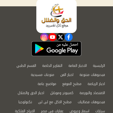
instagram
youtube
twitter
facebook
الرئيسية
الاخبار العامة
التقارير الخاصة
القسم الطبي
فيديوهات متنوعة
اخبار الفن
منوعات مسيحية
اخبار الرياضة
مطبخ الموقع
مواضيع عامة
الاقتصاد والبورصة
كمبيوتر وموبايل
اخبار الحق والضلال
فيديوهات فضائيات
مطبخ الاكل مع لى لى
تكنولوجيا
سيارات
اسعار وعروض
عقارات في مصر
الابراج الفلكية