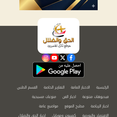
instagram
youtube
twitter
facebook
الرئيسية
الاخبار العامة
التقارير الخاصة
القسم الطبي
فيديوهات متنوعة
اخبار الفن
منوعات مسيحية
اخبار الرياضة
مطبخ الموقع
مواضيع عامة
الاقتصاد والبورصة
كمبيوتر وموبايل
اخبار الحق والضلال