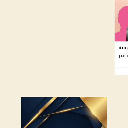
عرفته
 غير