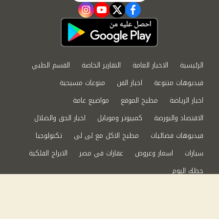
instagram
youtube
twitter
facebook
الرئيسية
الاخبار العامة
التقارير الخاصة
القسم الطبي
فيديوهات متنوعة
اخبار الفن
منوعات مسيحية
اخبار الرياضة
مطبخ الموقع
مواضيع عامة
الاقتصاد والبورصة
كمبيوتر وموبايل
اخبار الحق والضلال
فيديوهات فضائيات
مطبخ الاكل مع لى لى
تكنولوجيا
سيارات
اسعار وعروض
عقارات في مصر
الابراج الفلكية
حظك اليوم
من نحن
سياسة الخصوصية
اتصل بنا
©2024 الحق والضلال All Rights Reserved.