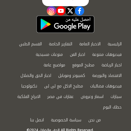
instagram
youtube
twitter
facebook
الرئيسية
الاخبار العامة
التقارير الخاصة
القسم الطبي
فيديوهات متنوعة
اخبار الفن
منوعات مسيحية
اخبار الرياضة
مطبخ الموقع
مواضيع عامة
الاقتصاد والبورصة
كمبيوتر وموبايل
اخبار الحق والضلال
فيديوهات فضائيات
مطبخ الاكل مع لى لى
تكنولوجيا
سيارات
اسعار وعروض
عقارات في مصر
الابراج الفلكية
حظك اليوم
من نحن
سياسة الخصوصية
اتصل بنا
©2024 الحق والضلال All Rights Reserved.