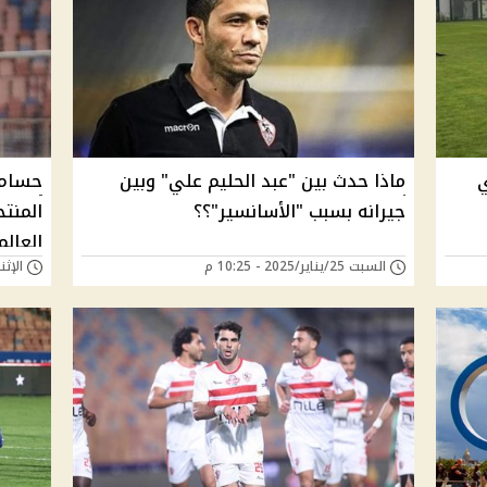
ي
ماذا حدث بين "عبد الحليم علي" وبين
حسام 
جيرانه بسبب "الأسانسير"؟؟
المنت
العالم
السبت 25/يناير/2025 - 10:25 م
الإثنين 13/مايو/024