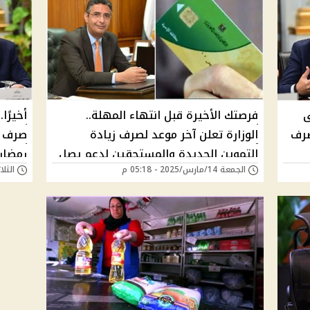
ى
فرصتك الأخيرة قبل انتهاء المهلة..
أخيرًا
صرف
الوزارة تعلن آخر موعد لصرف زيادة
صرف ا
التموين الجديدة والمستحقين لدعم يصل
الجمعة 14/مارس/2025 - 05:18 م
الثلاثاء 11/مارس/5
إلى 500 جنيه
المست