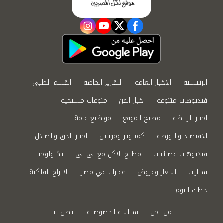
instagram
youtube
twitter
facebook
الرئيسية
الاخبار العامة
التقارير الخاصة
القسم الطبي
فيديوهات متنوعة
اخبار الفن
منوعات مسيحية
اخبار الرياضة
مطبخ الموقع
مواضيع عامة
الاقتصاد والبورصة
كمبيوتر وموبايل
اخبار الحق والضلال
فيديوهات فضائيات
مطبخ الاكل مع لى لى
تكنولوجيا
سيارات
اسعار وعروض
عقارات في مصر
الابراج الفلكية
حظك اليوم
من نحن
سياسة الخصوصية
اتصل بنا