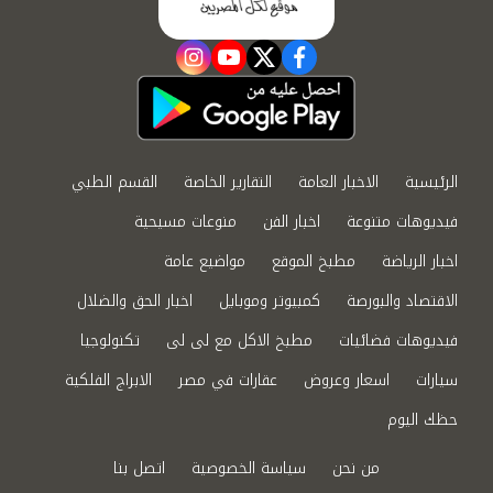
instagram
youtube
twitter
facebook
الرئيسية
الاخبار العامة
التقارير الخاصة
القسم الطبي
فيديوهات متنوعة
اخبار الفن
منوعات مسيحية
اخبار الرياضة
مطبخ الموقع
مواضيع عامة
الاقتصاد والبورصة
كمبيوتر وموبايل
اخبار الحق والضلال
فيديوهات فضائيات
مطبخ الاكل مع لى لى
تكنولوجيا
سيارات
اسعار وعروض
عقارات في مصر
الابراج الفلكية
حظك اليوم
من نحن
سياسة الخصوصية
اتصل بنا