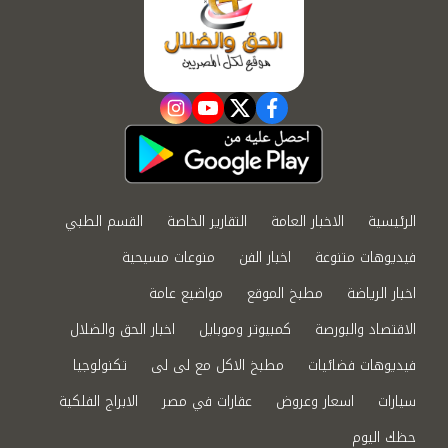
instagram
youtube
twitter
facebook
الرئيسية
الاخبار العامة
التقارير الخاصة
القسم الطبي
فيديوهات متنوعة
اخبار الفن
منوعات مسيحية
اخبار الرياضة
مطبخ الموقع
مواضيع عامة
الاقتصاد والبورصة
كمبيوتر وموبايل
اخبار الحق والضلال
فيديوهات فضائيات
مطبخ الاكل مع لى لى
تكنولوجيا
سيارات
اسعار وعروض
عقارات في مصر
الابراج الفلكية
حظك اليوم