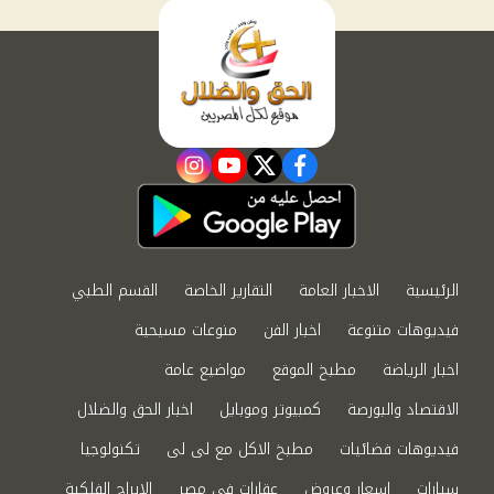
instagram
youtube
twitter
facebook
الرئيسية
الاخبار العامة
التقارير الخاصة
القسم الطبي
فيديوهات متنوعة
اخبار الفن
منوعات مسيحية
اخبار الرياضة
مطبخ الموقع
مواضيع عامة
الاقتصاد والبورصة
كمبيوتر وموبايل
اخبار الحق والضلال
فيديوهات فضائيات
مطبخ الاكل مع لى لى
تكنولوجيا
سيارات
اسعار وعروض
عقارات في مصر
الابراج الفلكية