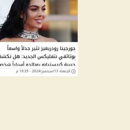
جورجينا رودريغيز تثير جدلاً واسعاً
بوثائقي نتفليكس الجديد: هل تكش
حبيبة كريستيانو رونالدو أسراراً شخص
الجمعة 13/سبتمبر/2024 - 10:29 م
مثيرة؟