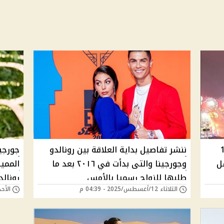
رية اكتر من 10
ننشر تفاصيل بداية العلاقة بين رونالدو
جورجي
ل
وجورجينا والتى بدأت في ٢٠١٦ بعد ما
الممي
طلبها للزواج رسميا بالأمس
رونال
الثلاثاء 12/أغسطس/2025 - 04:39 م
الأحد 22/سبتمبر/2024 -