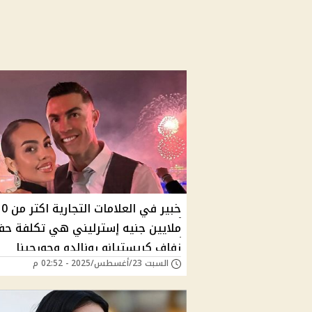
خبير في العلامات التجا
ملايين جنيه إسترليني هي تكلفة حف
زفاف كريستيانو رونالدو وجورجينا
السبت 23/أغسطس/2025 - 02:52 م