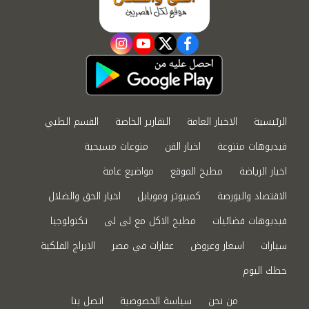
instagram
youtube
twitter
facebook
الرئيسية
الاخبار العامة
التقارير الخاصة
القسم الطبي
فيديوهات متنوعة
اخبار الفن
منوعات مسيحية
اخبار الرياضة
مطبخ الموقع
مواضيع عامة
الاقتصاد والبورصة
كمبيوتر وموبايل
اخبار الحق والضلال
فيديوهات فضائيات
مطبخ الاكل مع لى لى
تكنولوجيا
سيارات
اسعار وعروض
عقارات في مصر
الابراج الفلكية
حظك اليوم
من نحن
سياسة الخصوصية
اتصل بنا