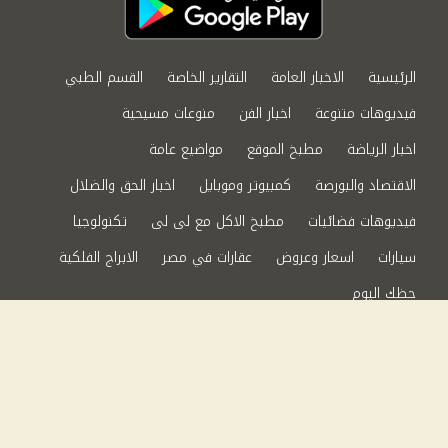
الرئيسية
الاخبار العامة
التقارير الخاصة
القسم الطبي
فيديوهات متنوعة
اخبار الفن
منوعات مسيحية
اخبار الرياضة
مطبخ الموقع
مواضيع عامة
الاقتصاد والبورصة
كمبيوتر وموبايل
اخبار الحق والضلال
فيديوهات فضائيات
مطبخ الاكل مع لى لى
تكنولوجيا
سيارات
اسعار وعروض
عقارات في مصر
الابراج الفلكية
حظك اليوم
من نحن
سياسة الخصوصية
اتصل بنا
©2024 الحق والضلال All Rights Reserved.
Powered by