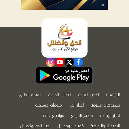
instagram
youtube
twitter
facebook
الرئيسية
الاخبار العامة
التقارير الخاصة
القسم الطبي
فيديوهات متنوعة
اخبار الفن
منوعات مسيحية
اخبار الرياضة
مطبخ الموقع
مواضيع عامة
الاقتصاد والبورصة
كمبيوتر وموبايل
اخبار الحق والضلال